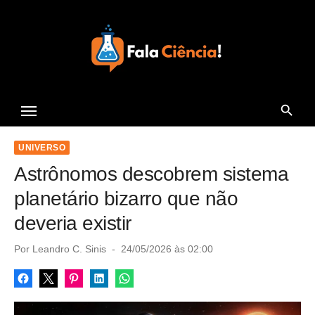
S
k
i
p
t
Seu Portal de Ciência e
o
Tecnologia
c
o
UNIVERSO
n
Astrônomos descobrem sistema
t
planetário bizarro que não
e
deveria existir
n
t
P
Por
Leandro C. Sinis
24/05/2026 às 02:00
o
s
t
e
d