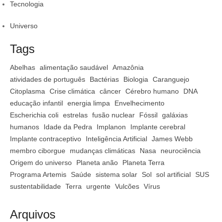
Tecnologia
Universo
Tags
Abelhas
alimentação saudável
Amazônia
atividades de português
Bactérias
Biologia
Caranguejo
Citoplasma
Crise climática
câncer
Cérebro humano
DNA
educação infantil
energia limpa
Envelhecimento
Escherichia coli
estrelas
fusão nuclear
Fóssil
galáxias
humanos
Idade da Pedra
Implanon
Implante cerebral
Implante contraceptivo
Inteligência Artificial
James Webb
membro ciborgue
mudanças climáticas
Nasa
neurociência
Origem do universo
Planeta anão
Planeta Terra
Programa Artemis
Saúde
sistema solar
Sol
sol artificial
SUS
sustentabilidade
Terra
urgente
Vulcões
Vírus
Arquivos