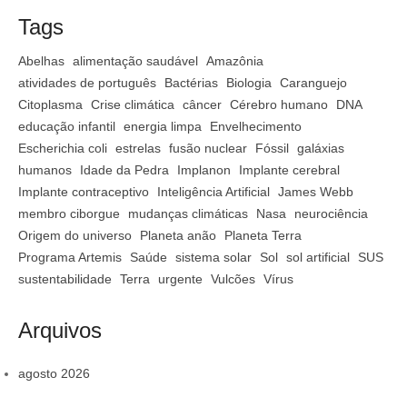
Tags
Abelhas
alimentação saudável
Amazônia
atividades de português
Bactérias
Biologia
Caranguejo
Citoplasma
Crise climática
câncer
Cérebro humano
DNA
educação infantil
energia limpa
Envelhecimento
Escherichia coli
estrelas
fusão nuclear
Fóssil
galáxias
humanos
Idade da Pedra
Implanon
Implante cerebral
Implante contraceptivo
Inteligência Artificial
James Webb
membro ciborgue
mudanças climáticas
Nasa
neurociência
Origem do universo
Planeta anão
Planeta Terra
Programa Artemis
Saúde
sistema solar
Sol
sol artificial
SUS
sustentabilidade
Terra
urgente
Vulcões
Vírus
Arquivos
agosto 2026