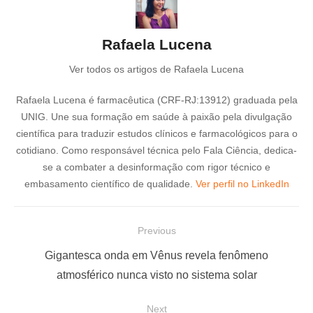
Rafaela Lucena
Ver todos os artigos de Rafaela Lucena
Rafaela Lucena é farmacêutica (CRF-RJ:13912) graduada pela
UNIG. Une sua formação em saúde à paixão pela divulgação
científica para traduzir estudos clínicos e farmacológicos para o
cotidiano. Como responsável técnica pelo Fala Ciência, dedica-
se a combater a desinformação com rigor técnico e
embasamento científico de qualidade.
Ver perfil no LinkedIn
N
Previous
a
P
Gigantesca onda em Vênus revela fenômeno
v
r
atmosférico nunca visto no sistema solar
e
e
Next