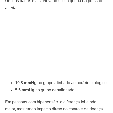
Um dos dados mais relevantes foi a queda da pressão
arterial:
10,8 mmHg
no grupo alinhado ao horário biológico
5,5 mmHg
no grupo desalinhado
Em pessoas com hipertensão, a diferença foi ainda
maior, mostrando impacto direto no controle da doença.