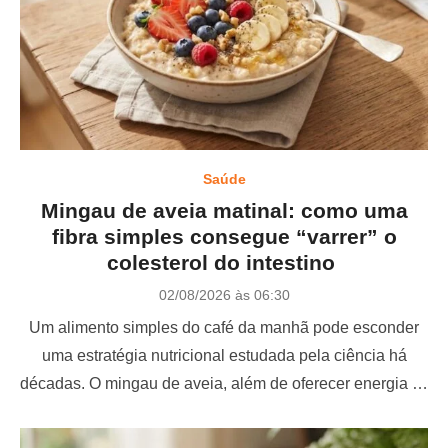
Saúde
Mingau de aveia matinal: como uma
fibra simples consegue “varrer” o
colesterol do intestino
P
02/08/2026 às 06:30
o
Um alimento simples do café da manhã pode esconder
s
t
uma estratégia nutricional estudada pela ciência há
e
décadas. O mingau de aveia, além de oferecer energia …
d
o
n