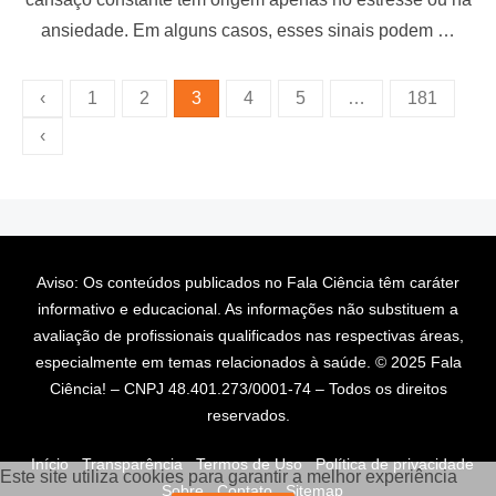
e
ansiedade. Em alguns casos, esses sinais podem …
d
o
n
P
‹
1
2
3
4
5
…
181
a
‹
g
i
n
a
Aviso: Os conteúdos publicados no Fala Ciência têm caráter
ç
informativo e educacional. As informações não substituem a
ã
avaliação de profissionais qualificados nas respectivas áreas,
o
especialmente em temas relacionados à saúde. © 2025 Fala
d
Ciência! – CNPJ 48.401.273/0001-74 – Todos os direitos
reservados.
e
p
Início
Transparência
Termos de Uso
Política de privacidade
Este site utiliza cookies para garantir a melhor experiência
o
Sobre
Contato
Sitemap