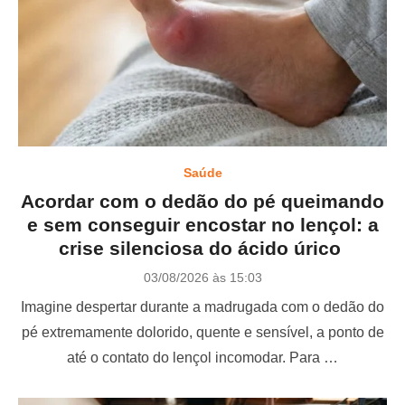
Saúde
Acordar com o dedão do pé queimando
e sem conseguir encostar no lençol: a
crise silenciosa do ácido úrico
P
03/08/2026 às 15:03
o
Imagine despertar durante a madrugada com o dedão do
s
t
pé extremamente dolorido, quente e sensível, a ponto de
e
até o contato do lençol incomodar. Para …
d
o
n