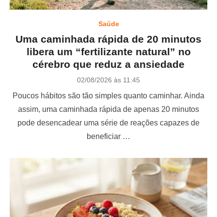
Saúde
Uma caminhada rápida de 20 minutos
libera um “fertilizante natural” no
cérebro que reduz a ansiedade
P
02/08/2026 às 11:45
o
Poucos hábitos são tão simples quanto caminhar. Ainda
s
t
assim, uma caminhada rápida de apenas 20 minutos
e
pode desencadear uma série de reações capazes de
d
o
beneficiar …
n