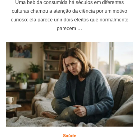
Uma bebida consumida há séculos em diferentes
s
t
culturas chamou a atenção da ciência por um motivo
e
curioso: ela parece unir dois efeitos que normalmente
d
o
parecem …
n
Saúde