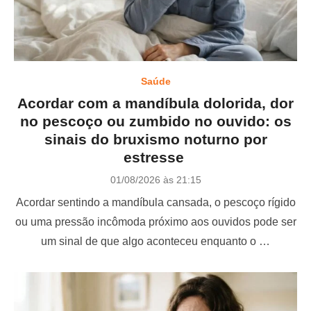
Saúde
Acordar com a mandíbula dolorida, dor
no pescoço ou zumbido no ouvido: os
sinais do bruxismo noturno por
estresse
P
01/08/2026 às 21:15
o
Acordar sentindo a mandíbula cansada, o pescoço rígido
s
t
ou uma pressão incômoda próximo aos ouvidos pode ser
e
um sinal de que algo aconteceu enquanto o …
d
o
n