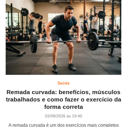
Saúde
Remada curvada: benefícios, músculos
trabalhados e como fazer o exercício da
forma correta
P
02/08/2026 às 19:40
o
A remada curvada é um dos exercícios mais completos
s