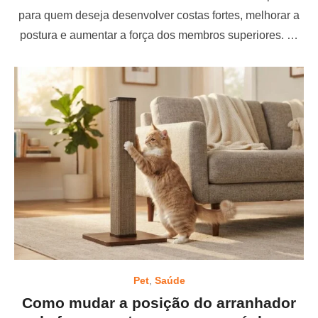
t
para quem deseja desenvolver costas fortes, melhorar a
e
postura e aumentar a força dos membros superiores. …
d
o
n
Pet
,
Saúde
Como mudar a posição do arranhador