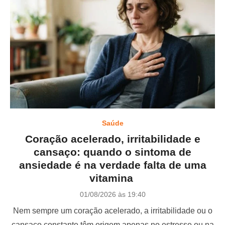
Saúde
Coração acelerado, irritabilidade e
cansaço: quando o sintoma de
ansiedade é na verdade falta de uma
vitamina
P
01/08/2026 às 19:40
o
Nem sempre um coração acelerado, a irritabilidade ou o
s
t
cansaço constante têm origem apenas no estresse ou na