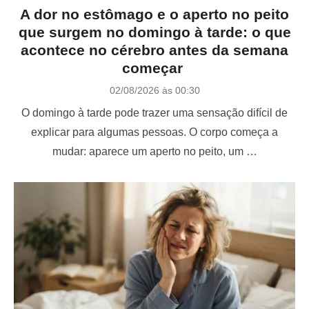
A dor no estômago e o aperto no peito
que surgem no domingo à tarde: o que
acontece no cérebro antes da semana
começar
P
02/08/2026 às 00:30
o
O domingo à tarde pode trazer uma sensação difícil de
s
t
explicar para algumas pessoas. O corpo começa a
e
mudar: aparece um aperto no peito, um …
d
o
n