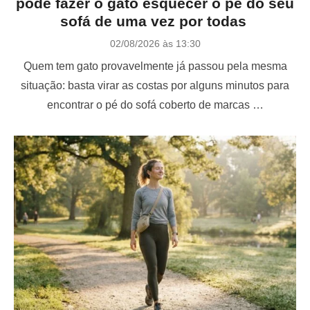
pode fazer o gato esquecer o pé do seu
sofá de uma vez por todas
P
02/08/2026 às 13:30
o
Quem tem gato provavelmente já passou pela mesma
s
t
situação: basta virar as costas por alguns minutos para
e
encontrar o pé do sofá coberto de marcas …
d
o
n