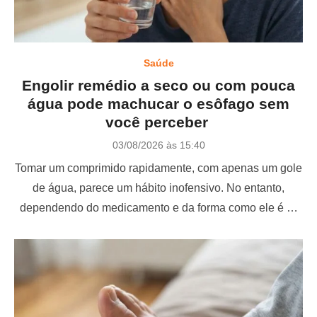
Saúde
Engolir remédio a seco ou com pouca
água pode machucar o esôfago sem
você perceber
P
03/08/2026 às 15:40
o
Tomar um comprimido rapidamente, com apenas um gole
s
t
de água, parece um hábito inofensivo. No entanto,
e
dependendo do medicamento e da forma como ele é …
d
o
n