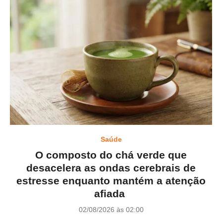
Saúde
O composto do chá verde que
desacelera as ondas cerebrais de
estresse enquanto mantém a atenção
afiada
P
02/08/2026 às 02:00
o