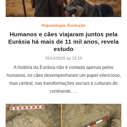
Arqueologia
,
Evolução
Humanos e cães viajaram juntos pela
Eurásia há mais de 11 mil anos, revela
estudo
P
25/12/2025 às 15:10
o
A história da Eurásia não é contada apenas pelos
s
t
humanos, os cães desempenharam um papel silencioso,
e
mas central, nas transformações sociais e culturais do
d
o
continente. …
n