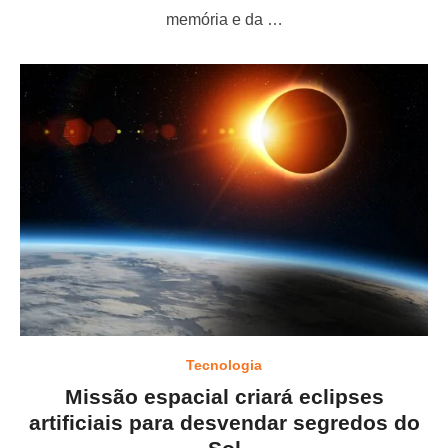
o
memória e da …
n
Tecnologia
Missão espacial criará eclipses
artificiais para desvendar segredos do