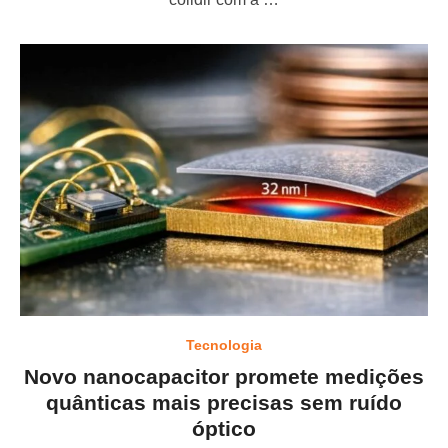
d
o
n
Tecnologia
Novo nanocapacitor promete medições
quânticas mais precisas sem ruído
óptico