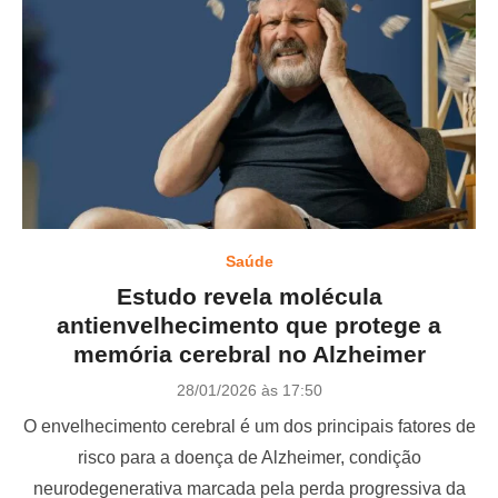
Saúde
Estudo revela molécula
antienvelhecimento que protege a
memória cerebral no Alzheimer
P
28/01/2026 às 17:50
o
O envelhecimento cerebral é um dos principais fatores de
s
t
risco para a doença de Alzheimer, condição
e
neurodegenerativa marcada pela perda progressiva da
d