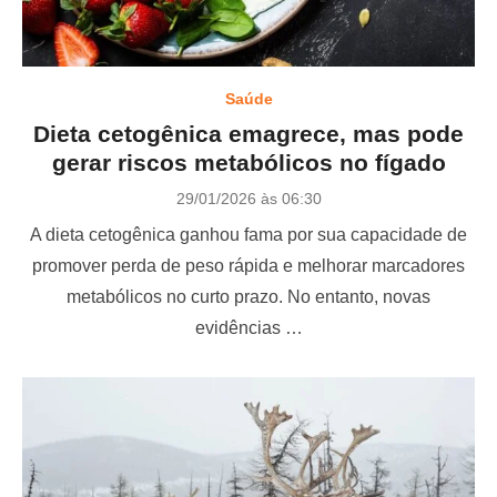
Saúde
Dieta cetogênica emagrece, mas pode
gerar riscos metabólicos no fígado
P
29/01/2026 às 06:30
o
A dieta cetogênica ganhou fama por sua capacidade de
s
t
promover perda de peso rápida e melhorar marcadores
e
metabólicos no curto prazo. No entanto, novas
d
o
evidências …
n