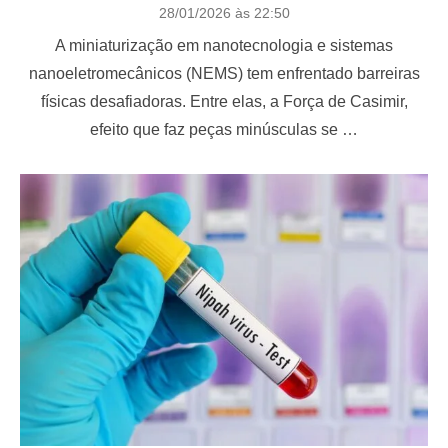
P
28/01/2026 às 22:50
o
A miniaturização em nanotecnologia e sistemas
s
t
nanoeletromecânicos (NEMS) tem enfrentado barreiras
e
físicas desafiadoras. Entre elas, a Força de Casimir,
d
o
efeito que faz peças minúsculas se …
n