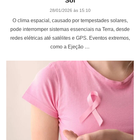
Sol
P
28/01/2026 às 15:10
o
O clima espacial, causado por tempestades solares,
s
t
pode interromper sistemas essenciais na Terra, desde
e
redes elétricas até satélites e GPS. Eventos extremos,
d
o
como a Ejeção …
n