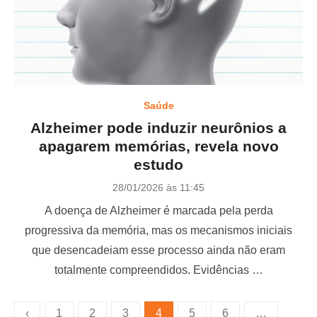
Saúde
Alzheimer pode induzir neurônios a
apagarem memórias, revela novo
estudo
P
28/01/2026 às 11:45
o
A doença de Alzheimer é marcada pela perda
s
t
progressiva da memória, mas os mecanismos iniciais
e
que desencadeiam esse processo ainda não eram
d
o
totalmente compreendidos. Evidências …
n
P
‹
1
2
3
4
5
6
…