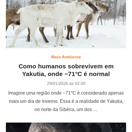
Meio Ambiente
Como humanos sobrevivem em
Yakutia, onde −71°C é normal
P
29/01/2026 às 02:00
o
Imagine uma região onde −71°C é considerado apenas
s
t
mais um dia de inverno. Essa é a realidade de Yakutia,
e
no norte da Sibéria, um dos …
d
o
n