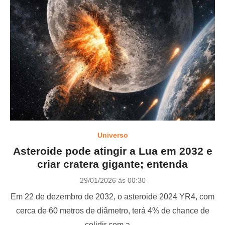
Universo
Asteroide pode atingir a Lua em 2032 e
criar cratera gigante; entenda
P
29/01/2026 às 00:30
o
Em 22 de dezembro de 2032, o asteroide 2024 YR4, com
s
t
cerca de 60 metros de diâmetro, terá 4% de chance de
e
colidir com a …