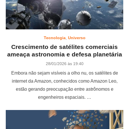
Tecnologia
,
Universo
Crescimento de satélites comerciais
ameaça astronomia e defesa planetária
P
28/01/2026 às 19:40
o
Embora não sejam visíveis a olho nu, os satélites de
s
t
internet da Amazon, conhecidos como Amazon Leo,
e
estão gerando preocupação entre astrônomos e
d
o
engenheiros espaciais. …
n