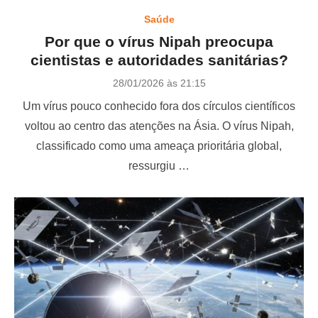
Saúde
Por que o vírus Nipah preocupa
cientistas e autoridades sanitárias?
P
28/01/2026 às 21:15
o
Um vírus pouco conhecido fora dos círculos científicos
s
t
voltou ao centro das atenções na Ásia. O vírus Nipah,
e
classificado como uma ameaça prioritária global,
d
o
ressurgiu …
n