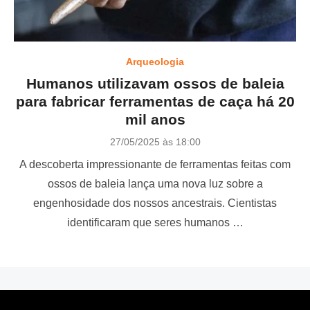
Arqueologia
Humanos utilizavam ossos de baleia
para fabricar ferramentas de caça há 20
mil anos
P
27/05/2025 às 18:00
o
A descoberta impressionante de ferramentas feitas com
s
t
ossos de baleia lança uma nova luz sobre a
e
engenhosidade dos nossos ancestrais. Cientistas
d
o
identificaram que seres humanos …
n