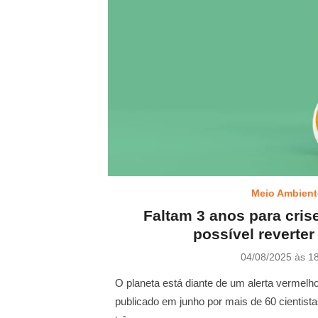
Meio Ambient
Faltam 3 anos para crise
possível reverter
P
04/08/2025 às 1
o
s
O planeta está diante de um alerta vermelho
t
publicado em junho por mais de 60 cientist
e