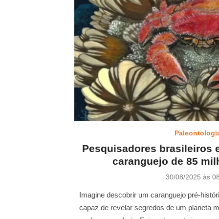
Paleontologi
Pesquisadores brasileiros 
caranguejo de 85 mi
P
30/08/2025 às 0
o
s
Imagine descobrir um caranguejo pré-históri
t
capaz de revelar segredos de um planeta mu
e