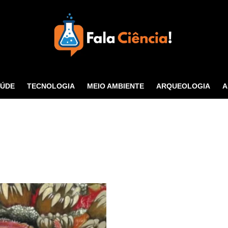
Seu Portal de Ciência e
Tecnologia
AÚDE
TECNOLOGIA
MEIO AMBIENTE
ARQUEOLOGIA
A
CONTATO