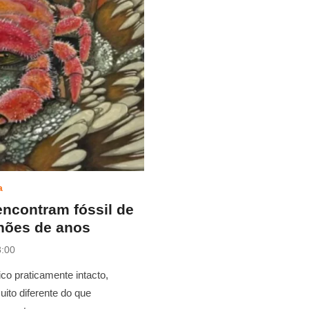
a
encontram fóssil de
lhões de anos
8:00
co praticamente intacto,
ito diferente do que