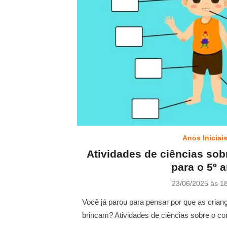
Anos Iniciai
Atividades de ciências so
para o 5º 
P
23/06/2025 às 1
o
s
Você já parou para pensar por que as cria
t
brincam? Atividades de ciências sobre o c
e