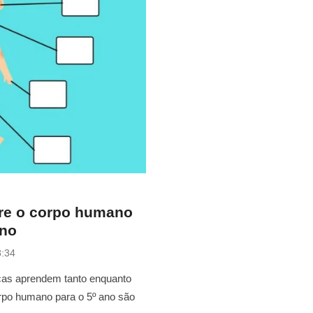
s
bre o corpo humano
ano
8:34
nças aprendem tanto enquanto
orpo humano para o 5º ano são