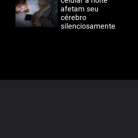
celular à noite
afetam seu
cérebro
silenciosamente