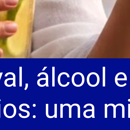
al, álcool e
os: uma mi