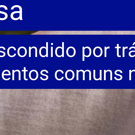
sa
scondido por tr
ntos comuns na