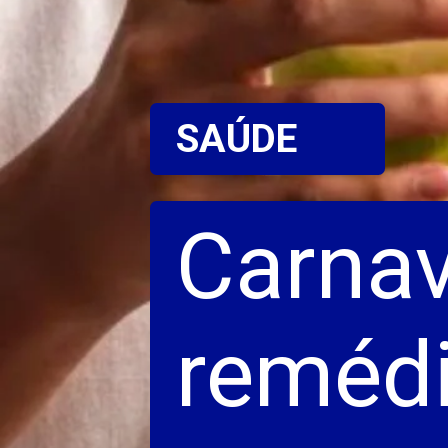
SAÚDE
Carnav
remédi