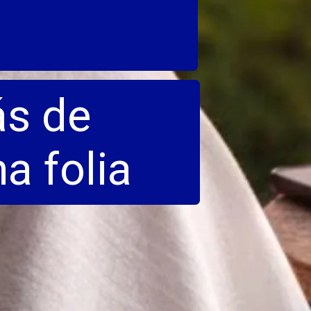
ás de
 folia