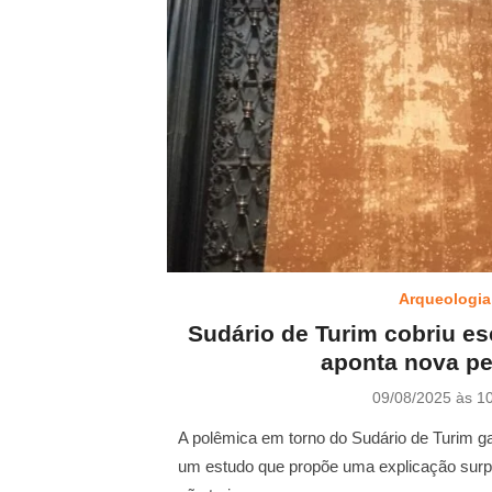
Arqueologia
Sudário de Turim cobriu es
aponta nova p
P
09/08/2025 às 1
o
s
A polêmica em torno do Sudário de Turim 
t
um estudo que propõe uma explicação surp
e