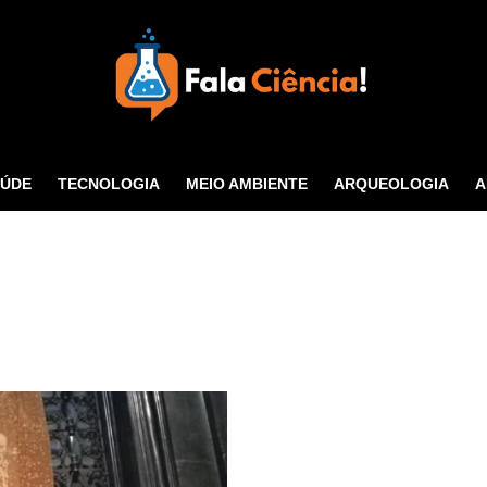
Seu Portal de Ciência e
Tecnologia
AÚDE
TECNOLOGIA
MEIO AMBIENTE
ARQUEOLOGIA
A
CONTATO