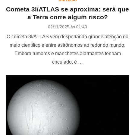
Cometa 3I/ATLAS se aproxima: será que
a Terra corre algum risco?
P
02/11/2025 às 01:40
o
O cometa 3I/ATLAS vem despertando grande atenção no
s
t
meio científico e entre astrônomos ao redor do mundo.
e
Embora rumores e manchetes alarmantes tenham
d
o
circulado, é …
n