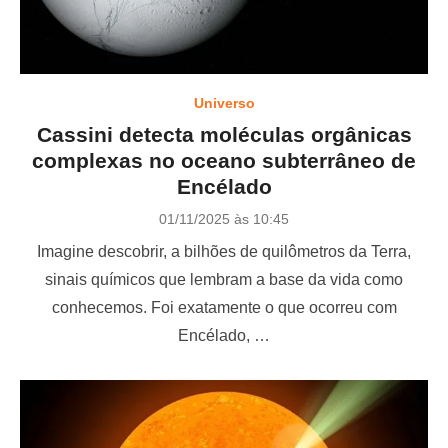
Universo
Cassini detecta moléculas orgânicas
complexas no oceano subterrâneo de
Encélado
P
01/11/2025 às 10:45
o
Imagine descobrir, a bilhões de quilômetros da Terra,
s
t
sinais químicos que lembram a base da vida como
e
conhecemos. Foi exatamente o que ocorreu com
d
o
Encélado, …
n