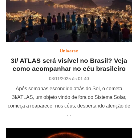
Universo
3I/ ATLAS será visível no Brasil? Veja
como acompanhar no céu brasileiro
P
03/11/2025 às 01:40
o
Após semanas escondido atrás do Sol, o cometa
s
t
3I/ATLAS, um objeto vindo de fora do Sistema Solar,
e
começa a reaparecer nos céus, despertando atenção de
d
o
…
n