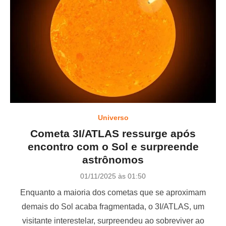
Universo
Cometa 3I/ATLAS ressurge após
encontro com o Sol e surpreende
astrônomos
P
01/11/2025 às 01:50
o
Enquanto a maioria dos cometas que se aproximam
s
t
demais do Sol acaba fragmentada, o 3I/ATLAS, um
e
visitante interestelar, surpreendeu ao sobreviver ao
d