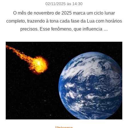
P
02/11/2025 às 14:30
o
O mês de novembro de 2025 marca um ciclo lunar
s
t
completo, trazendo à tona cada fase da Lua com horários
e
precisos. Esse fenômeno, que influencia …
d
o
n
Universo