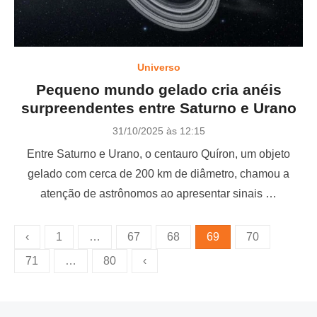
Universo
Pequeno mundo gelado cria anéis
surpreendentes entre Saturno e Urano
P
31/10/2025 às 12:15
o
Entre Saturno e Urano, o centauro Quíron, um objeto
s
t
gelado com cerca de 200 km de diâmetro, chamou a
e
atenção de astrônomos ao apresentar sinais …
d
o
n
P
‹
1
…
67
68
69
70
a
71
…
80
‹
g
i