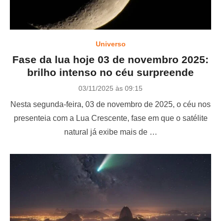
Universo
Fase da lua hoje 03 de novembro 2025:
brilho intenso no céu surpreende
P
03/11/2025 às 09:15
o
Nesta segunda-feira, 03 de novembro de 2025, o céu nos
s
t
presenteia com a Lua Crescente, fase em que o satélite
e
natural já exibe mais de …
d
o
n