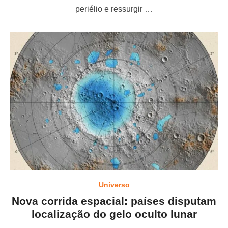
o
periélio e ressurgir …
n
Universo
Nova corrida espacial: países disputam
localização do gelo oculto lunar