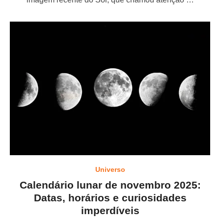
d
o
n
Universo
Calendário lunar de novembro 2025:
Datas, horários e curiosidades
imperdíveis