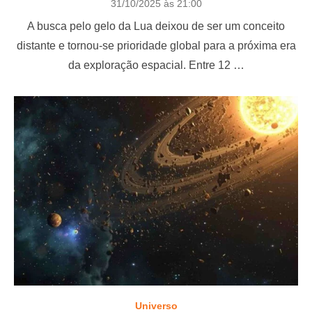
P
31/10/2025 às 21:00
o
A busca pelo gelo da Lua deixou de ser um conceito
s
t
distante e tornou-se prioridade global para a próxima era
e
da exploração espacial. Entre 12 …
d
o
n
Universo