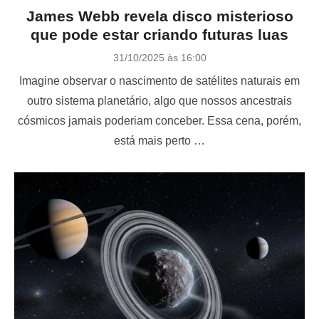
James Webb revela disco misterioso
que pode estar criando futuras luas
P
31/10/2025 às 16:00
o
Imagine observar o nascimento de satélites naturais em
s
t
outro sistema planetário, algo que nossos ancestrais
e
cósmicos jamais poderiam conceber. Essa cena, porém,
d
o
está mais perto …
n